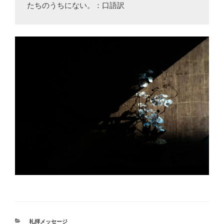
たちのうちにない。：口語訳
カ
礼拝メッセージ