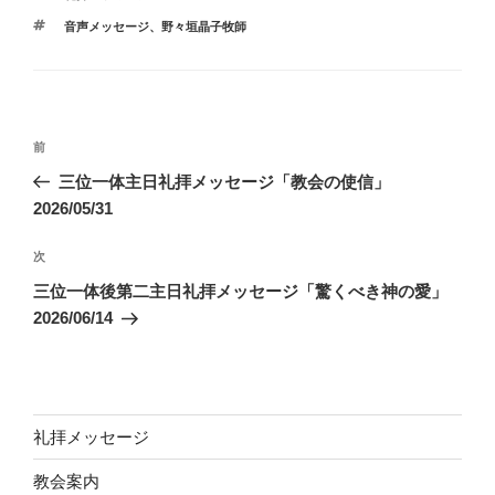
テ
タ
音声メッセージ、野々垣晶子牧師
ゴ
グ
リ
ー
投
前
前
稿
の
三位一体主日礼拝メッセージ「教会の使信」
ナ
投
2026/05/31
ビ
稿
ゲ
次
次
の
ー
三位一体後第二主日礼拝メッセージ「驚くべき神の愛」
投
シ
2026/06/14
稿
ョ
ン
礼拝メッセージ
教会案内