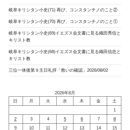
岐阜キリシタン小史(71) 再び、コンスタンチノのこと②
岐阜キリシタン小史(70) 再び、コンスタンチノのこと①
岐阜キリシタン小史(69)イエズス会文書に見る織田秀信と
キリスト教
岐阜キリシタン小史(68)イエズス会文書に見る織田信忠と
キリスト教
三位一体後第９主日礼拝「救いの確認」2026/08/02
2026年8月
日
月
火
水
木
金
土
1
2
3
4
5
6
7
8
9
10
11
12
13
14
15