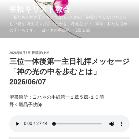
コ
笠松キリスト教会
ン
「私たちが神の子どもと呼ばれるために、御父がどんなにすばら
テ
しい愛を 与えてくださったかを、考えなさい。事実、私たちは神
ン
の子どもです。」ヨハネの手紙第一 3章 1 節
ツ
へ
ス
投
2026年6月7日
投稿者:
HM
キ
稿
三位一体後第一主日礼拝メッセージ
ッ
日:
「神の光の中を歩むとは」
プ
2026/06/07
聖書箇所：ヨハネの手紙第一１章５節-１０節
野々垣晶子牧師