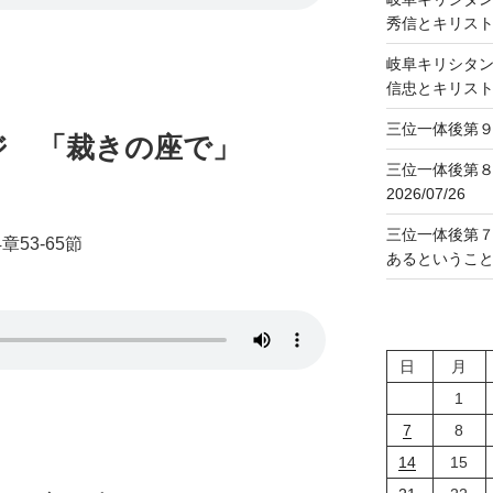
秀信とキリス
岐阜キリシタン
信忠とキリス
三位一体後第９主
ジ 「裁きの座で」
三位一体後第
2026/07/26
三位一体後第
4章53-65節
あるということ」2
日
月
1
7
8
14
15