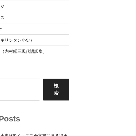
ージ
ース
c
阜キリシタン小史）
連（内村鑑三現代語訳集）
検
索
Posts
小史(69)イエズス会文書に見る織田