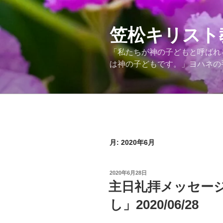
コ
ン
テ
笠松キリスト
ン
「私たちが神の子どもと呼ばれ
ツ
は神の子どもです。」ヨハネの手紙
へ
ス
キ
ッ
プ
月:
2020年6月
投
2020年6月28日
稿
主日礼拝メッセー
日:
し」2020/06/28