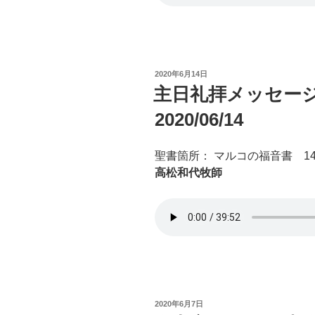
投
2020年6月14日
稿
主日礼拝メッセー
日:
2020/06/14
聖書箇所： マルコの福音書 1
高松和代牧師
投
2020年6月7日
稿