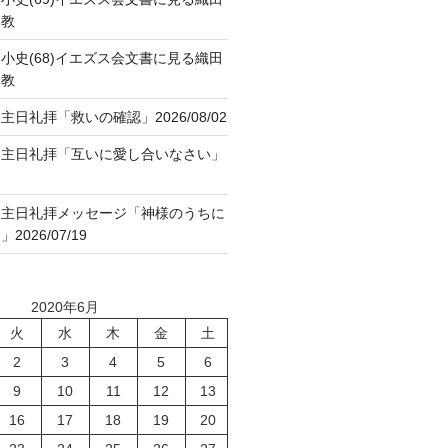
ト教
小史(68)イエズス会文書に見る織田
ト教
日礼拝「救いの確認」2026/08/02
８主日礼拝「互いに愛し合いなさい」
７主日礼拝メッセージ「神様のうちに
026/07/19
2020年6月
火
水
木
金
土
2
3
4
5
6
9
10
11
12
13
16
17
18
19
20