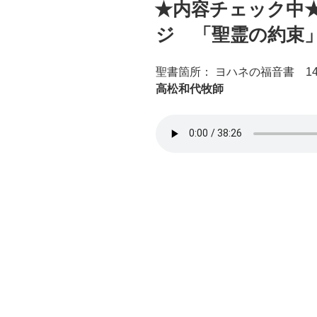
★内容チェック中
日:
ジ 「聖霊の約束」20
聖書箇所： ヨハネの福音書 1
高松和代牧師