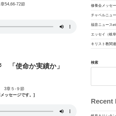
章54,66-72節
修養会メッセ
チャペルニュ
福音ニュースet
エッセイ（岐
キリスト教関
検索
ジ 「使命か実績か」
紙 3章５-９節
メッセージです。]
Recent 
岐阜キリシタン