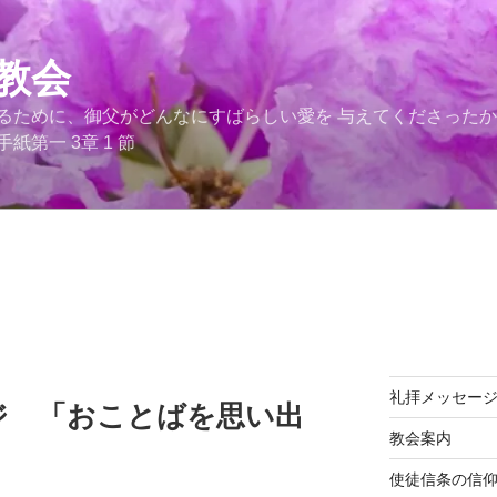
教会
るために、御父がどんなにすばらしい愛を 与えてくださった
第一 3章 1 節
礼拝メッセー
ジ 「おことばを思い出
教会案内
使徒信条の信