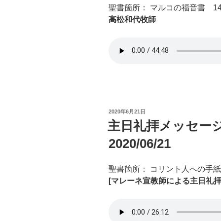
聖書箇所： マルコの福音書 14
高松和代牧師
投
2020年6月21日
稿
主日礼拝メッセー
日:
2020/06/21
聖書箇所： コリント人への手
[マレーネ宣教師による主日礼拝