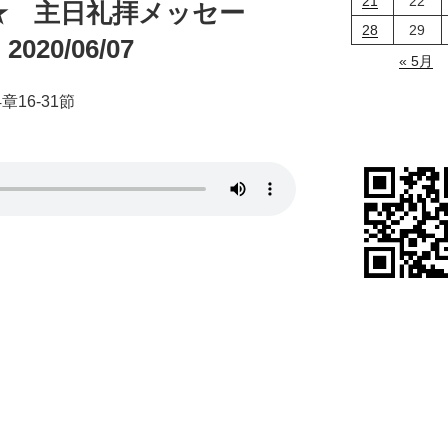
21
22
★ 主日礼拝メッセー
28
29
20/06/07
« 5月
4章16-31節