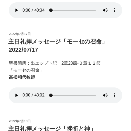
投
2022年7月17日
稿
主日礼拝メッセージ「モーセの召命」
日:
2022/07/17
聖書箇所：出エジプト記 2章23節-３章１２節
「モーセの召命」
高松和代牧師
投
2022年7月10日
稿
主日礼拝メッセージ「挫折と神」