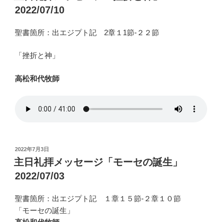
日:
2022/07/10
聖書箇所：出エジプト記 2章１1節-２２節
「挫折と神」
高松和代牧師
投
2022年7月3日
稿
主日礼拝メッセージ「モーセの誕生」
日:
2022/07/03
聖書箇所：出エジプト記 １章１５節-２章１０節
「モーセの誕生」