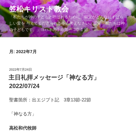
コ
笠松キリスト教会
ン
「私たちが神の子どもと呼ばれるために、御父がどんなにすばら
テ
しい愛を 与えてくださったかを、考えなさい。事実、私たちは神
ン
の子どもです。」ヨハネの手紙第一 3章 1 節
ツ
へ
ス
月:
2022年7月
キ
ッ
プ
投
2022年7月24日
稿
主日礼拝メッセージ「神なる方」
日:
2022/07/24
聖書箇所：出エジプト記 3章13節-22節
「神なる方」
高松和代牧師