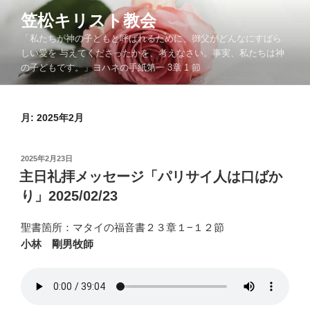
コ
笠松キリスト教会
ン
「私たちが神の子どもと呼ばれるために、御父がどんなにすばら
テ
しい愛を 与えてくださったかを、考えなさい。事実、私たちは神
ン
の子どもです。」ヨハネの手紙第一 3章 1 節
ツ
へ
ス
月:
2025年2月
キ
ッ
プ
投
2025年2月23日
稿
主日礼拝メッセージ「パリサイ人は口ばか
日:
り」2025/02/23
聖書箇所：マタイの福音書２３章１−１２節
小林 剛男牧師