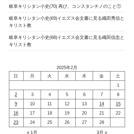
岐阜キリシタン小史(70) 再び、コンスタンチノのこと①
岐阜キリシタン小史(69)イエズス会文書に見る織田秀信と
キリスト教
岐阜キリシタン小史(68)イエズス会文書に見る織田信忠と
キリスト教
2025年2月
日
月
火
水
木
金
土
1
2
3
4
5
6
7
8
9
10
11
12
13
14
15
16
17
18
19
20
21
22
23
24
25
26
27
28
« 1月
3月 »