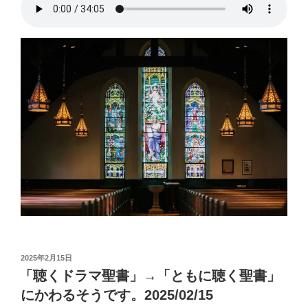
投
2025年2月15日
稿
「聴くドラマ聖書」→「ともに聴く聖書」
日:
にかわるそうです。2025/02/15