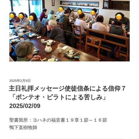
投
2025年2月9日
稿
主日礼拝メッセージ使徒信条による信仰７
日:
「ポンテオ・ピラトによる苦しみ」
2025/02/09
聖書箇所：ヨハネの福音書１９章１節～１６節
鴨下直樹牧師