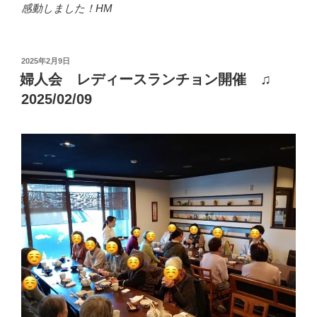
感動しました！HM
投
2025年2月9日
稿
婦人会 レディースランチョン開催 ♫
日:
2025/02/09