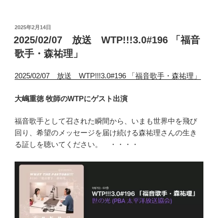
投
2025年2月14日
稿
2025/02/07 放送 WTP!!!3.0#196 「福音
日:
歌手・森祐理」
2025/02/07 放送 WTP!!!3.0#196 「福音歌手・森祐理」
大嶋重徳 牧師のWTPにゲスト出演
福音歌手として召された瞬間から、いまも世界中を飛び
回り、希望のメッセージを届け続ける森祐理さんの生き
る証しを聴いてください。 ・・・・