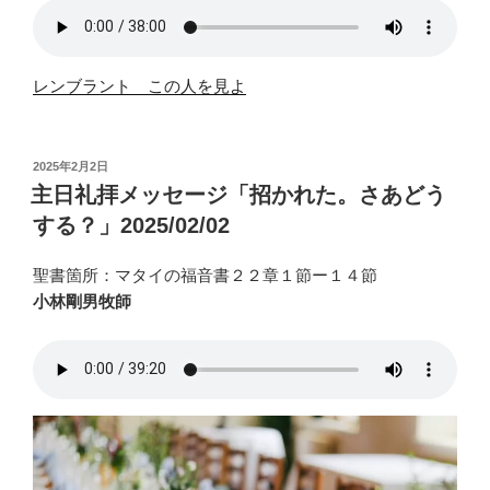
レンブラント この人を見よ
投
2025年2月2日
稿
主日礼拝メッセージ「招かれた。さあどう
日:
する？」2025/02/02
聖書箇所：マタイの福音書２２章１節ー１４節
小林剛男牧師