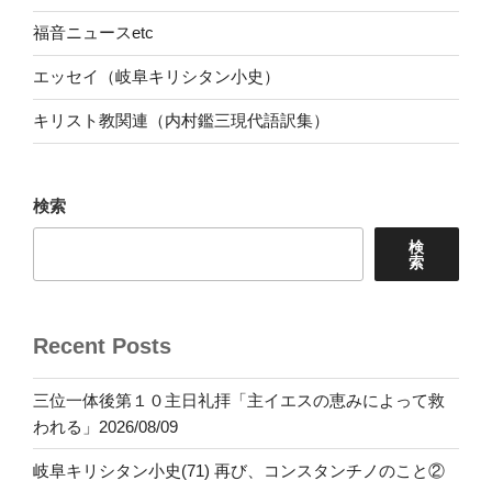
福音ニュースetc
エッセイ（岐阜キリシタン小史）
キリスト教関連（内村鑑三現代語訳集）
検索
検
索
Recent Posts
三位一体後第１０主日礼拝「主イエスの恵みによって救
われる」2026/08/09
岐阜キリシタン小史(71) 再び、コンスタンチノのこと②