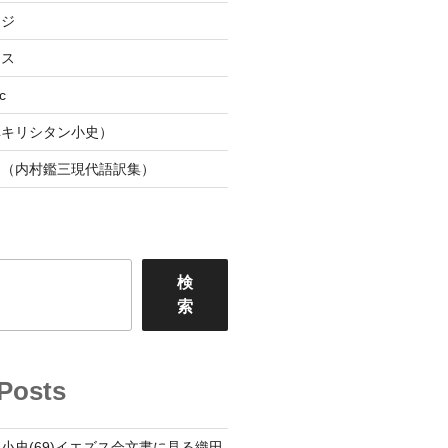
ージ
ース
c
阜キリシタン小史）
連（内村鑑三現代語訳集）
検
索
Posts
小史(69)イエズス会文書に見る織田