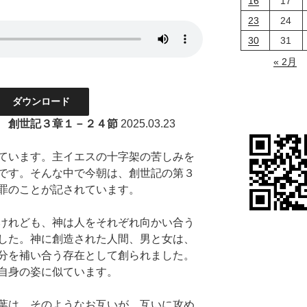
16
17
23
24
30
31
« 2月
ダウンロード
 創世記３章１－２４節
2025.03.23
ています。主イエスの十字架の苦しみを
です。そんな中で今朝は、創世記の第３
罪のことが記されています。
けれども、神は人をそれぞれ向かい合う
した。神に創造された人間、男と女は、
分を補い合う存在として創られました。
自身の姿に似ています。
葉は、そのようなお互いが、互いに攻め