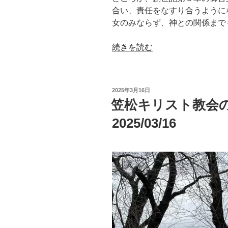
合い、責任をなすり合うように
女のみならず、神との関係まで
“主
続きを読む
日
礼
拝
投
2025年3月16日
メ
稿
笠松キリスト教会
日:
ッ
2025/03/16
セ
ー
ジ
「あ
な
た
は
ど
こ