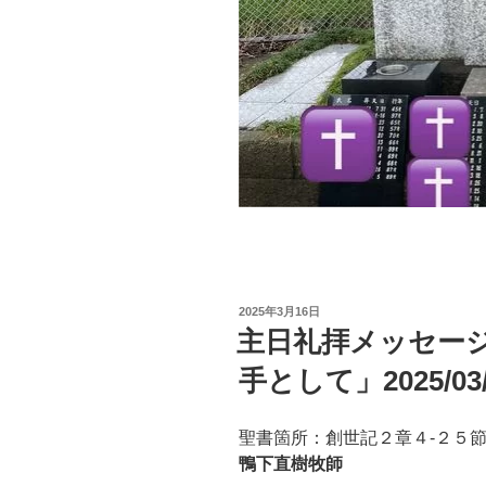
投
2025年3月16日
稿
主日礼拝メッセー
日:
手として」2025/03/
聖書箇所：創世記２章４-２５
鴨下直樹牧師