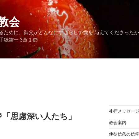
教会
るために、御父がどんなにすばらしい愛を 与えてくださった
第一 3章 1 節
礼拝メッセー
ジ「思慮深い人たち」
教会案内
使徒信条の信