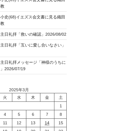
ト教
小史(68)イエズス会文書に見る織田
ト教
日礼拝「救いの確認」2026/08/02
８主日礼拝「互いに愛し合いなさい」
７主日礼拝メッセージ「神様のうちに
026/07/19
2025年3月
火
水
木
金
土
1
4
5
6
7
8
11
12
13
14
15