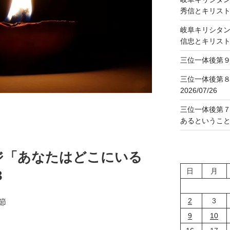
秀信とキリス
岐阜キリシタン
信忠とキリス
三位一体後第９主
三位一体後第
2026/07/26
三位一体後第
あるということ」2
ジ「あなたはどこにいる
日
月
3
2
3
４節
9
10