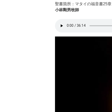
聖書箇所：マタイの福音書25
小林剛男牧師