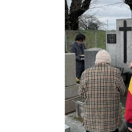
に
い
る
の
か？」
2025/03/23”
の