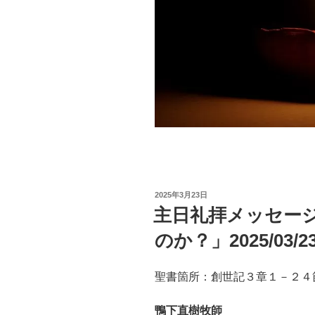
投
2025年3月23日
稿
主日礼拝メッセー
日:
のか？」2025/03/2
聖書箇所：創世記３章１－２
鴨下直樹牧師