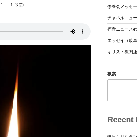
章１－１３節
修養会メッセ
チャペルニュ
福音ニュースet
エッセイ（岐
キリスト教関
検索
Recent 
岐阜キリシタン