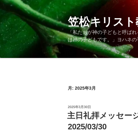
コ
ン
テ
笠松キリスト
ン
「私たちが神の子どもと呼ばれ
ツ
は神の子どもです。」ヨハネの手紙
へ
ス
キ
ッ
プ
月:
2025年3月
投
2025年3月30日
稿
主日礼拝メッセー
日:
2025/03/30