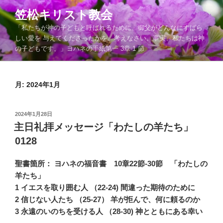
コ
笠松キリスト教会
ン
「私たちが神の子どもと呼ばれるために、御父がどんなにすばら
テ
しい愛を 与えてくださったかを、考えなさい。事実、私たちは神
ン
の子どもです。」ヨハネの手紙第一 3章 1 節
ツ
へ
ス
月:
2024年1月
キ
ッ
プ
投
2024年1月28日
稿
主日礼拝メッセージ「わたしの羊たち」
日:
0128
聖書箇所： ヨハネの福音書 10章22節-30節 「わたしの
羊たち」
1 イエスを取り囲む人 （22-24) 間違った期待のために
2 信じない人たち （25-27） 羊が拒んで、何に頼るのか
3 永遠のいのちを受ける人 （28-30) 神とともにある幸い