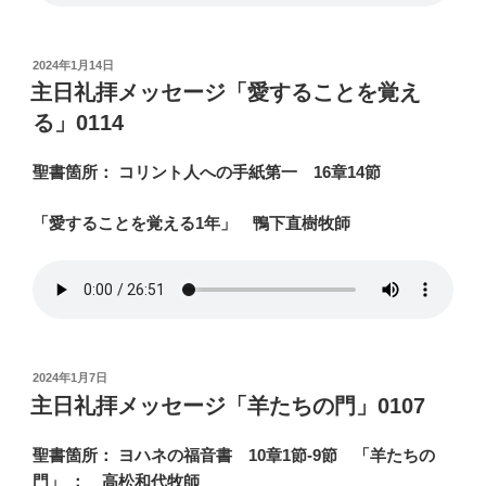
投
2024年1月14日
稿
主日礼拝メッセージ「愛することを覚え
日:
る」0114
聖書箇所： コリント人への手紙第一 16章14節
「愛することを覚える1年」 鴨下直樹牧師
投
2024年1月7日
稿
主日礼拝メッセージ「羊たちの門」0107
日:
聖書箇所： ヨハネの福音書 10章1節-9節 「羊たちの
門」 ： 高松和代牧師