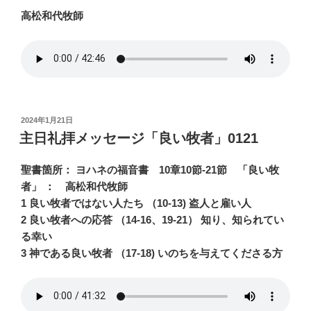
高松和代牧師
投
2024年1月21日
稿
主日礼拝メッセージ「良い牧者」0121
日:
聖書箇所： ヨハネの福音書 10章10節-21節 「良い牧
者」 ： 高松和代牧師
1 良い牧者ではない人たち （10-13) 盗人と雇い人
2 良い牧者への応答 （14-16、19-21） 知り、知られてい
る幸い
3 神である良い牧者 （17-18) いのちを与えてくださる方