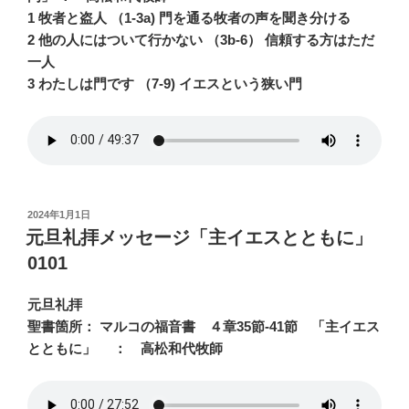
1 牧者と盗人 （1-3a) 門を通る牧者の声を聞き分ける
2 他の人にはついて行かない （3b-6） 信頼する方はただ
一人
3 わたしは門です （7-9) イエスという狭い門
投
2024年1月1日
稿
元旦礼拝メッセージ「主イエスとともに」
日:
0101
元旦礼拝
聖書箇所： マルコの福音書 ４章35節-41節 「主イエス
とともに」 ： 高松和代牧師