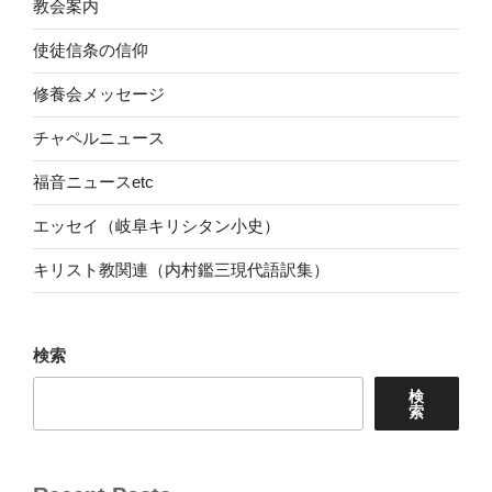
教会案内
使徒信条の信仰
修養会メッセージ
チャペルニュース
福音ニュースetc
エッセイ（岐阜キリシタン小史）
キリスト教関連（内村鑑三現代語訳集）
検索
検
索