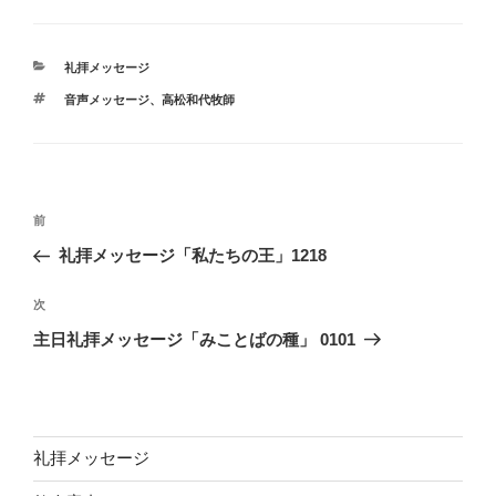
カ
礼拝メッセージ
テ
タ
音声メッセージ、高松和代牧師
ゴ
グ
リ
ー
投
前
前
稿
の
礼拝メッセージ「私たちの王」1218
ナ
投
ビ
稿
次
次
ゲ
の
主日礼拝メッセージ「みことばの種」 0101
投
ー
稿
シ
ョ
ン
礼拝メッセージ