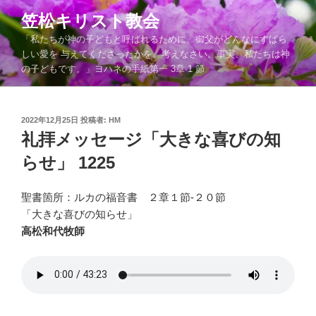
コ
笠松キリスト教会
ン
「私たちが神の子どもと呼ばれるために、御父がどんなにすばら
テ
しい愛を 与えてくださったかを、考えなさい。事実、私たちは神
ン
の子どもです。」ヨハネの手紙第一 3章 1 節
ツ
へ
ス
投
2022年12月25日
投稿者:
HM
キ
稿
礼拝メッセージ「大きな喜びの知
ッ
日:
らせ」 1225
プ
聖書箇所：ルカの福音書 ２章１節-２０節
「大きな喜びの知らせ」
高松和代牧師