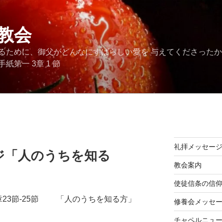
教会
るために、御父がどんなにすばらしい愛を 与えてくださった
第一 3章 1 節
礼拝メッセー
ジ「人のうちを知る
教会案内
使徒信条の信
章23節-25節 「人のうちを知る方」
修養会メッセ
チャペルニュ