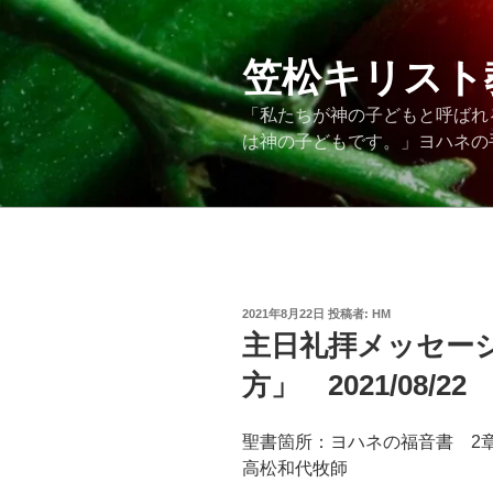
コ
ン
テ
笠松キリスト
ン
「私たちが神の子どもと呼ばれ
ツ
は神の子どもです。」ヨハネの手紙
へ
ス
キ
ッ
プ
投
2021年8月22日
投稿者:
HM
稿
主日礼拝メッセー
日:
方」 2021/08/22
聖書箇所：ヨハネの福音書 2
高松和代牧師