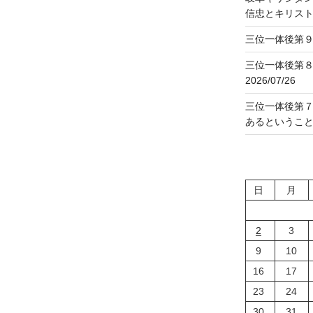
信忠とキリス
三位一体後第９主
三位一体後第
2026/07/26
三位一体後第
あるということ」2
日
月
2
3
9
10
16
17
23
24
30
31