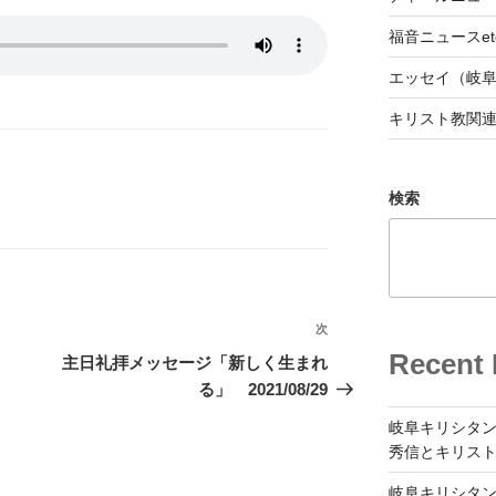
福音ニュースet
エッセイ（岐
キリスト教関
検索
次
次
Recent 
の
主日礼拝メッセージ「新しく生まれ
投
る」 2021/08/29
稿
岐阜キリシタン
秀信とキリス
岐阜キリシタン