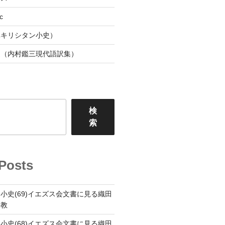
c
阜キリシタン小史）
連（内村鑑三現代語訳集）
検
索
Posts
小史(69)イエズス会文書に見る織田
ト教
小史(68)イエズス会文書に見る織田