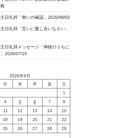
ト教
日礼拝「救いの確認」2026/08/02
８主日礼拝「互いに愛し合いなさい」
７主日礼拝メッセージ「神様のうちに
026/07/19
2026年8月
火
水
木
金
土
1
4
5
6
7
8
11
12
13
14
15
18
19
20
21
22
25
26
27
28
29