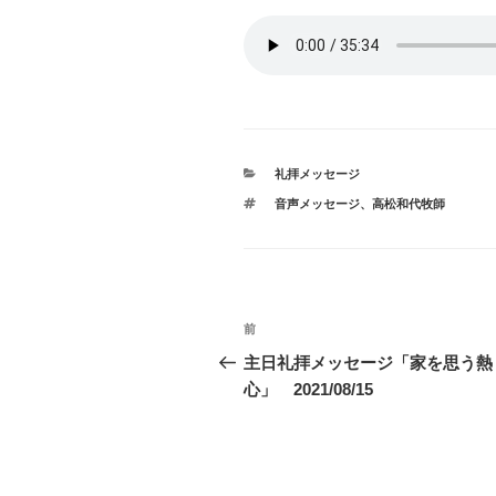
カ
礼拝メッセージ
テ
タ
音声メッセージ、高松和代牧師
ゴ
グ
リ
ー
投
前
前
稿
の
主日礼拝メッセージ「家を思う熱
投
心」 2021/08/15
ナ
稿
ビ
ゲ