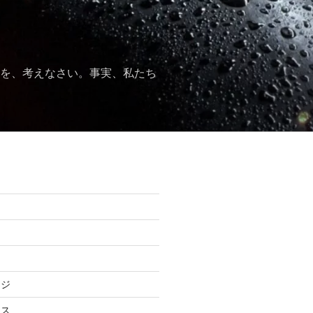
かを、考えなさい。事実、私たち
ジ
仰
ージ
ース