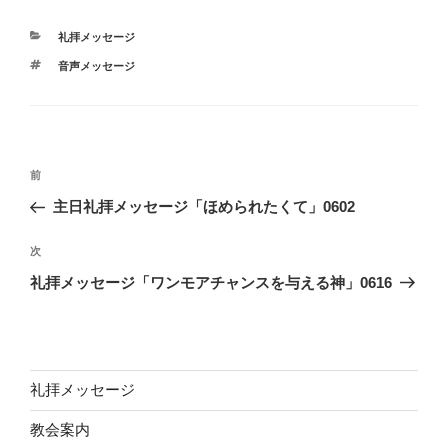
カ
礼拝メッセージ
テ
タ
音声メッセージ
ゴ
グ
リ
ー
投
前
前
稿
の
主日礼拝メッセージ「ほめられたくて」0602
ナ
投
ビ
稿
次
次
ゲ
の
礼拝メッセージ「ワンモアチャンスを与える神」0616
投
ー
稿
シ
ョ
ン
礼拝メッセージ
教会案内