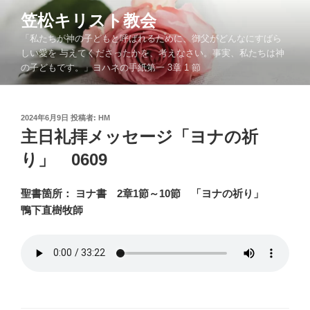
コ
笠松キリスト教会
ン
「私たちが神の子どもと呼ばれるために、御父がどんなにすばら
テ
しい愛を 与えてくださったかを、考えなさい。事実、私たちは神
ン
の子どもです。」ヨハネの手紙第一 3章 1 節
ツ
へ
ス
投
2024年6月9日
投稿者:
HM
キ
稿
主日礼拝メッセージ「ヨナの祈
ッ
日:
り」 0609
プ
聖書箇所： ヨナ書 2章1節～10節 「ヨナの祈り」
鴨下直樹牧師