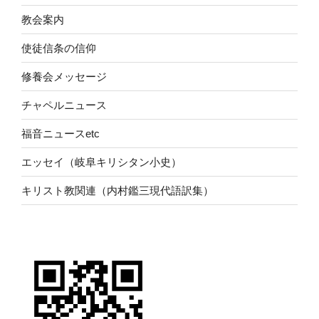
教会案内
使徒信条の信仰
修養会メッセージ
チャペルニュース
福音ニュースetc
エッセイ（岐阜キリシタン小史）
キリスト教関連（内村鑑三現代語訳集）