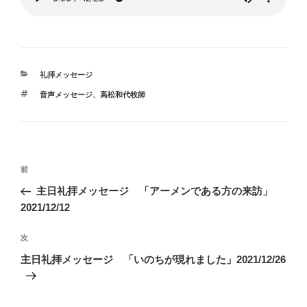
カ
礼拝メッセージ
テ
タ
音声メッセージ、高松和代牧師
ゴ
グ
リ
ー
投
前
前
稿
の
主日礼拝メッセージ 「アーメンである方の来訪」
ナ
投
2021/12/12
ビ
稿
ゲ
次
次
の
ー
主日礼拝メッセージ 「いのちが現れました」2021/12/26
投
シ
稿
ョ