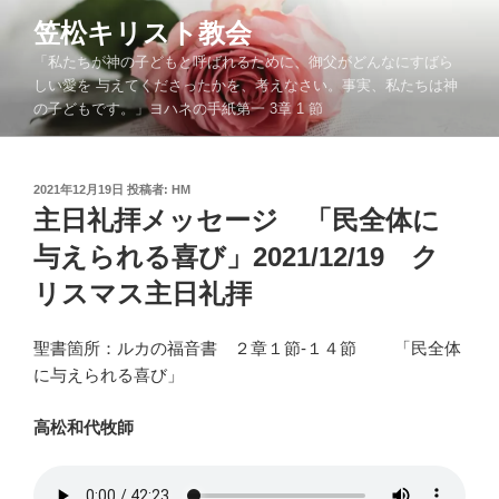
コ
笠松キリスト教会
ン
「私たちが神の子どもと呼ばれるために、御父がどんなにすばら
テ
しい愛を 与えてくださったかを、考えなさい。事実、私たちは神
ン
の子どもです。」ヨハネの手紙第一 3章 1 節
ツ
へ
ス
投
2021年12月19日
投稿者:
HM
キ
稿
主日礼拝メッセージ 「民全体に
ッ
日:
与えられる喜び」2021/12/19 ク
プ
リスマス主日礼拝
聖書箇所：ルカの福音書 ２章１節-１４節 「民全体
に与えられる喜び」
高松和代牧師