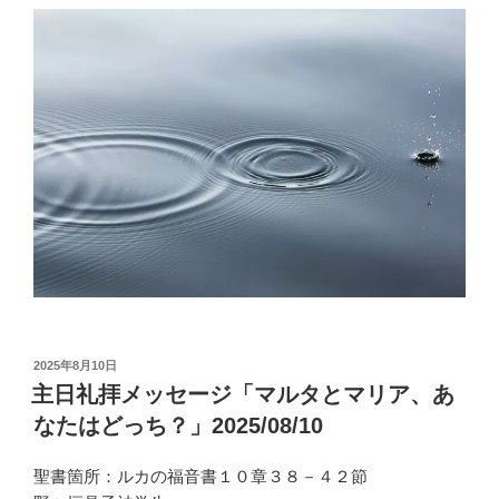
投
2025年8月10日
稿
主日礼拝メッセージ「マルタとマリア、あ
日:
なたはどっち？」2025/08/10
聖書箇所：ルカの福音書１０章３８－４２節