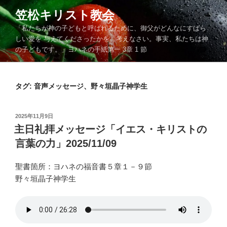
コ
笠松キリスト教会
ン
「私たちが神の子どもと呼ばれるために、御父がどんなにすばら
テ
しい愛を 与えてくださったかを、考えなさい。事実、私たちは神
ン
の子どもです。」ヨハネの手紙第一 3章 1 節
ツ
へ
ス
タグ:
音声メッセージ、野々垣晶子神学生
キ
ッ
プ
投
2025年11月9日
稿
主日礼拝メッセージ「イエス・キリストの
日:
言葉の力」2025/11/09
聖書箇所：ヨハネの福音書５章１－９節
野々垣晶子神学生