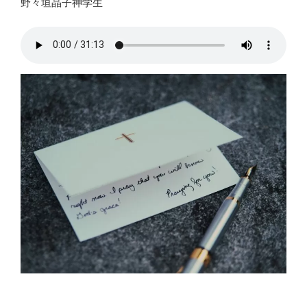
野々垣晶子神学生