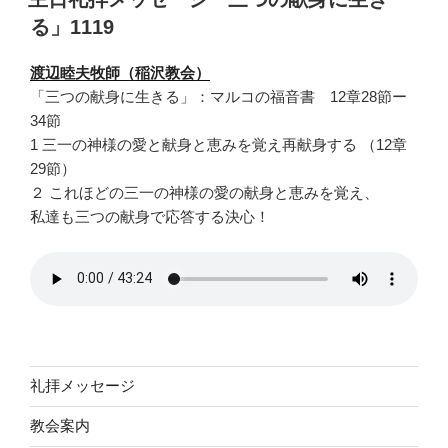
日:
る」1119
渡辺睦夫牧師（稲沢教会）
「三つの献身に生きる」：マルコの福音書 12章28節ー
34節
1 三一の神様の愛と献身と恵みを覚え再献身する （12章
29節）
２ これほどの三一の神様の愛の献身と恵みを覚え、
私達も三つの献身で応答する決心！
礼拝メッセージ
教会案内