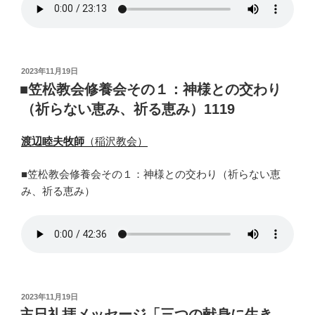
投
2023年11月19日
稿
■笠松教会修養会その１：神様との交わり
日:
（祈らない恵み、祈る恵み）1119
渡辺睦夫牧師
（稲沢教会）
■笠松教会修養会その１：神様との交わり（祈らない恵
み、祈る恵み）
投
2023年11月19日
稿
主日礼拝メッセージ「三つの献身に生き