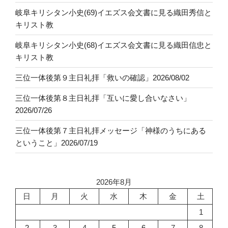
岐阜キリシタン小史(69)イエズス会文書に見る織田秀信と
キリスト教
岐阜キリシタン小史(68)イエズス会文書に見る織田信忠と
キリスト教
三位一体後第９主日礼拝「救いの確認」2026/08/02
三位一体後第８主日礼拝「互いに愛し合いなさい」
2026/07/26
三位一体後第７主日礼拝メッセージ「神様のうちにある
ということ」2026/07/19
2026年8月
日
月
火
水
木
金
土
1
2
3
4
5
6
7
8