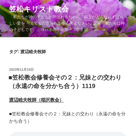
コ
笠松キリスト教会
ン
「私たちが神の子どもと呼ばれるために、御父がどんなにすばら
テ
しい愛を 与えてくださったかを、考えなさい。事実、私たちは神
ン
の子どもです。」ヨハネの手紙第一 3章 1 節
ツ
へ
ス
タグ:
渡辺睦夫牧師
キ
ッ
プ
投
2023年11月19日
稿
■笠松教会修養会その２：兄妹との交わり
日:
（永遠の命を分かち合う）1119
渡辺睦夫牧師（稲沢教会）
■笠松教会修養会その２：兄妹との交わり（永遠の命を分
かち合う）