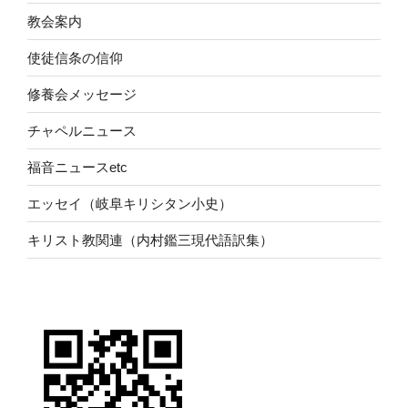
教会案内
使徒信条の信仰
修養会メッセージ
チャペルニュース
福音ニュースetc
エッセイ（岐阜キリシタン小史）
キリスト教関連（内村鑑三現代語訳集）