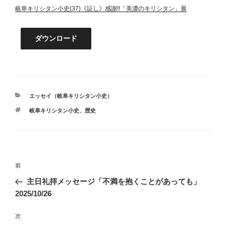
岐阜キリシタン小史(37)《証し》感謝!!「美濃のキリシタン」展
ダウンロード
カ
エッセイ（岐阜キリシタン小史）
テ
タ
岐阜キリシタン小史、歴史
ゴ
グ
リ
ー
投
前
前
稿
の
主日礼拝メッセージ「不満を抱くことがあっても」
ナ
投
2025/10/26
ビ
稿
ゲ
次
次