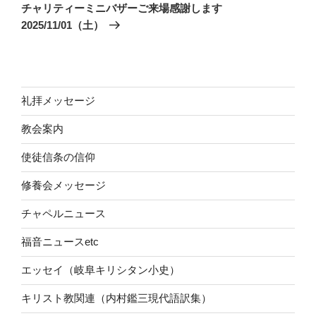
の
ー
チャリティーミニバザーご来場感謝します
投
シ
2025/11/01（土）
稿
ョ
ン
礼拝メッセージ
教会案内
使徒信条の信仰
修養会メッセージ
チャペルニュース
福音ニュースetc
エッセイ（岐阜キリシタン小史）
キリスト教関連（内村鑑三現代語訳集）