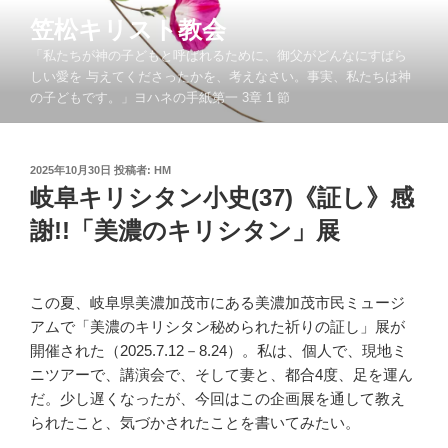
コ
笠松キリスト教会
ン
「私たちが神の子どもと呼ばれるために、御父がどんなにすばら
テ
しい愛を 与えてくださったかを、考えなさい。事実、私たちは神
ン
の子どもです。」ヨハネの手紙第一 3章 1 節
ツ
へ
ス
投
2025年10月30日
投稿者:
HM
キ
稿
岐阜キリシタン小史(37)《証し》感
ッ
日:
謝!!「美濃のキリシタン」展
プ
この夏、岐阜県美濃加茂市にある美濃加茂市民ミュージ
アムで「美濃のキリシタン秘められた祈りの証し」展が
開催された（2025.7.12－8.24）。私は、個人で、現地ミ
ニツアーで、講演会で、そして妻と、都合4度、足を運ん
だ。少し遅くなったが、今回はこの企画展を通して教え
られたこと、気づかされたことを書いてみたい。