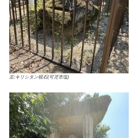
左:キリシタン硯石(可児市塩)