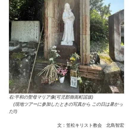
右:平和の聖母マリア像(可児郡御嵩町謡坂)
(現地ツアーに参加したときの写真から この日は暑かっ
た!!)
文：笠松キリスト教会 北島智宏