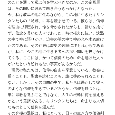
のことを通して私は何を学ぶべきなのか。この企画展
は、その問いに改めて向き合うきっかけとなった。
今、私は岐阜の地に住みながら、この地に生きたキリシ
タンたちの「足跡」に耳を澄ませている。彼らは、信仰
を理由に弾圧され、命を脅かされながらも、祈りを捨て
ず、信念を貫いた人々であった。時の権力に抗い、沈黙
の中で神に語りかけ、迫害の闇の中で神の光を求め続け
たのである。その存在は歴史の片隅に埋もれがちである
が、私に、今この地に生きる者への深い問いを投げかけ
てくる。ここには、かつて信仰のために命を懸けた人々
がいたという紛れもない事実があるからだ。
現代の私たちは、信仰の自由を享受している。教会に
通うことも、聖書を読むことも、誰に咎められることも
ない。しかし、その自由の中で、私たちは果たして彼ら
のような信仰を生きているだろうか。信仰を持つとは、
単に宗教を選ぶことではなく、人生の根幹に何を据える
かという選択である。キリシタンたちは、命よりも大切
なものとして信仰を選んだ。
その究極の選択は、私にとって、日々の生き方や価値判