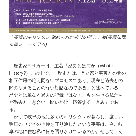
「美濃のキリシタン 秘められた祈りの証し」展(美濃加茂
市民ミュージアム)
歴史家E.H.カーは、主著『歴史とは何か（What is
History?）』の中で、「歴史とは、歴史家と事実との間の
相互作用の絶え間ないプロセスであり、現在と過去との
間の尽きることのない対話なのである」と述べている。
歴史とは単なる過去の記録ではなく、今を生きる私たち
が過去と向き合い、問いかけ、応答する「営み」であ
る。
かつて岐阜の地に多くのキリシタンが暮らし、厳しい
弾圧の中でその信仰を守り通したという事実は、今、岐
阜の地に住む私に何を語りかけているのか。そして、そ