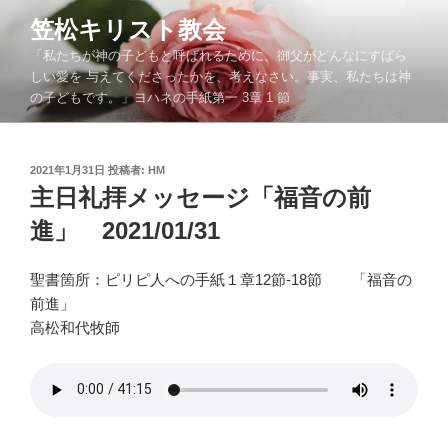
コ
笠松キリスト教会
ン
「私たちが神の子どもと呼ばれるために、御父がどんなにすばら
テ
しい愛を 与えてくださったかを、考えなさい。事実、私たちは神
ン
の子どもです。」ヨハネの手紙第一 3章 1 節
ツ
へ
ス
投
2021年1月31日
投稿者:
HM
キ
稿
主日礼拝メッセージ「福音の前
ッ
日:
進」 2021/01/31
プ
聖書箇所：ピリピ人への手紙１章12節-18節 「福音の
前進」
高松和代牧師