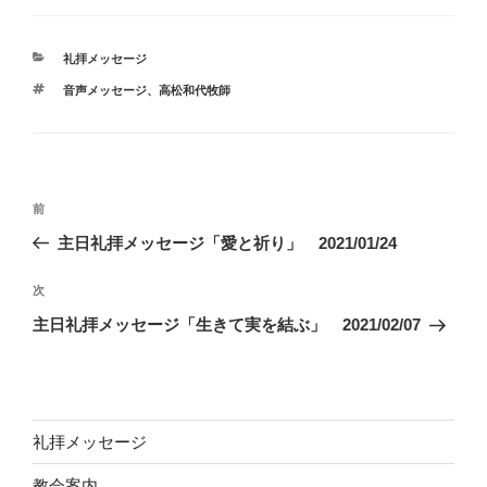
カ
礼拝メッセージ
テ
タ
音声メッセージ、高松和代牧師
ゴ
グ
リ
ー
投
前
前
稿
の
主日礼拝メッセージ「愛と祈り」 2021/01/24
ナ
投
ビ
稿
次
次
ゲ
の
主日礼拝メッセージ「生きて実を結ぶ」 2021/02/07
投
ー
稿
シ
ョ
ン
礼拝メッセージ
教会案内