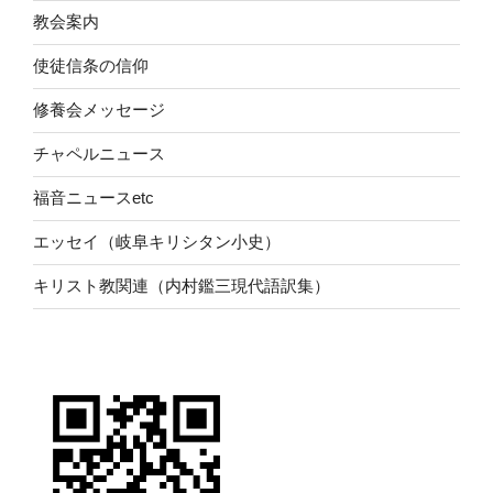
教会案内
使徒信条の信仰
修養会メッセージ
チャペルニュース
福音ニュースetc
エッセイ（岐阜キリシタン小史）
キリスト教関連（内村鑑三現代語訳集）