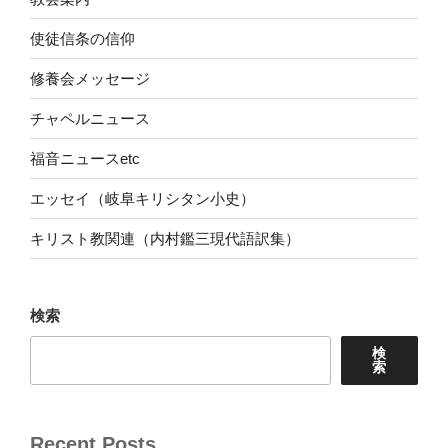
使徒信条の信仰
修養会メッセージ
チャペルニュース
福音ニュースetc
エッセイ（岐阜キリシタン小史）
キリスト教関連（内村鑑三現代語訳集）
検索
検
索
Recent Posts