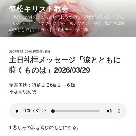
コ
笠松キリスト教会
ン
「私たちが神の子どもと呼ばれるために、御父がどんなにすばら
テ
しい愛を 与えてくださったかを、考えなさい。事実、私たちは神
ン
の子どもです。」ヨハネの手紙第一 3章 1 節
ツ
へ
ス
投
2026年3月29日
投稿者:
HM
キ
稿
主日礼拝メッセージ「涙とともに
ッ
日:
蒔くものは」2026/03/29
プ
聖書箇所：詩篇１２6篇１－６節
小林剛男牧師
1.悲しみの涙は喜びのもとになる。