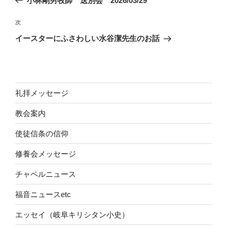
小林剛男牧師 送別会 2026/03/29
ナ
投
ビ
稿
次
次
ゲ
の
イースターにふさわしい水谷潔先生のお話
投
ー
稿
シ
ョ
ン
礼拝メッセージ
教会案内
使徒信条の信仰
修養会メッセージ
チャペルニュース
福音ニュースetc
エッセイ（岐阜キリシタン小史）