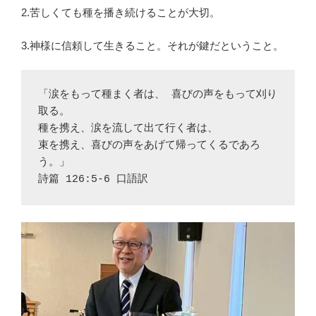
2.苦しくても種を播き続けることが大切。
3.神様に信頼して生きること。それが鍵だということ。
「涙をもって種まく者は、 喜びの声をもって刈り
取る。 
種を携え、涙を流して出て行く者は、 
束を携え、喜びの声をあげて帰ってくるであろ
う。」
‭‭詩篇‬ ‭126‬:‭5‬-‭6‬ 口語訳‬