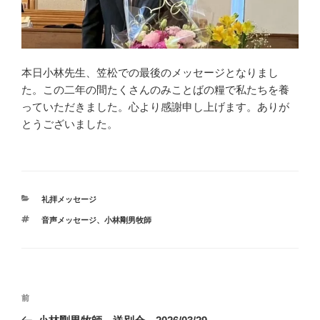
本日小林先生、笠松での最後のメッセージとなりまし
た。この二年の間たくさんのみことばの糧で私たちを養
っていただきました。心より感謝申し上げます。ありが
とうございました。
カ
礼拝メッセージ
テ
タ
音声メッセージ、小林剛男牧師
ゴ
グ
リ
ー
投
前
前
稿
の