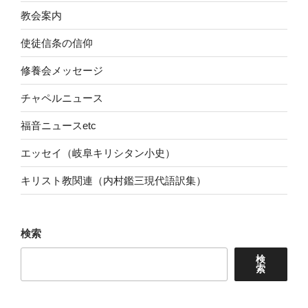
教会案内
使徒信条の信仰
修養会メッセージ
チャペルニュース
福音ニュースetc
エッセイ（岐阜キリシタン小史）
キリスト教関連（内村鑑三現代語訳集）
検索
検
索