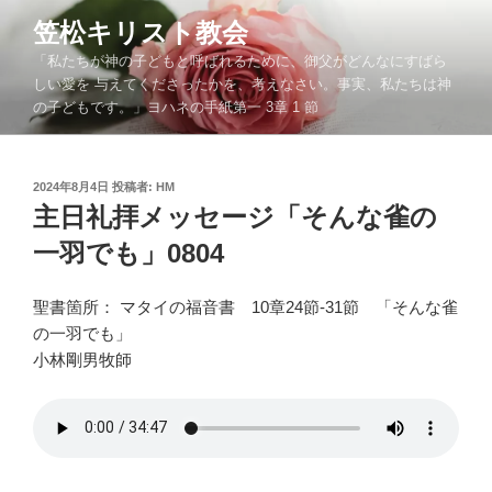
コ
笠松キリスト教会
ン
「私たちが神の子どもと呼ばれるために、御父がどんなにすばら
テ
しい愛を 与えてくださったかを、考えなさい。事実、私たちは神
ン
の子どもです。」ヨハネの手紙第一 3章 1 節
ツ
へ
ス
投
2024年8月4日
投稿者:
HM
キ
稿
主日礼拝メッセージ「そんな雀の
ッ
日:
一羽でも」0804
プ
聖書箇所： マタイの福音書 10章24節-31節 「そんな雀
の一羽でも」
小林剛男牧師