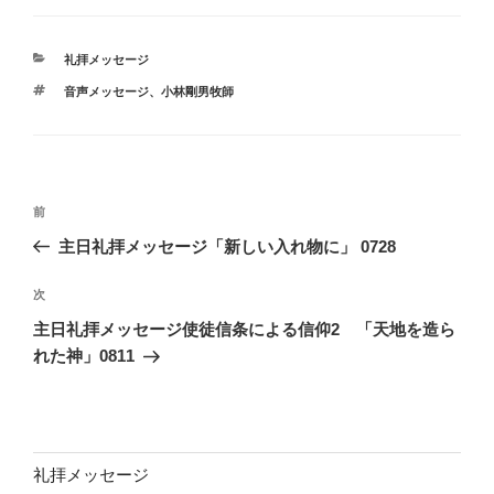
カ
礼拝メッセージ
テ
タ
音声メッセージ、小林剛男牧師
ゴ
グ
リ
ー
投
前
前
稿
の
主日礼拝メッセージ「新しい入れ物に」 0728
ナ
投
ビ
稿
次
次
ゲ
の
主日礼拝メッセージ使徒信条による信仰2 「天地を造ら
投
ー
れた神」0811
稿
シ
ョ
ン
礼拝メッセージ