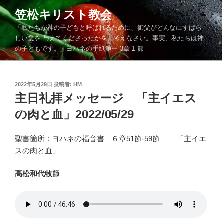
コ
笠松キリスト教会
ン
「私たちが神の子どもと呼ばれるために、御父がどんなにすばら
テ
しい愛を 与えてくださったかを、考えなさい。事実、私たちは神
ン
の子どもです。」ヨハネの手紙第一 3章 1 節
ツ
へ
ス
投
2022年5月29日
投稿者:
HM
キ
稿
主日礼拝メッセージ 「主イエス
ッ
日:
の肉と血」2022/05/29
プ
聖書箇所：ヨハネの福音書 ６章51節-59節 「主イエ
スの肉と血」
高松和代牧師