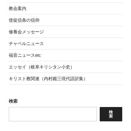
教会案内
使徒信条の信仰
修養会メッセージ
チャペルニュース
福音ニュースetc
エッセイ（岐阜キリシタン小史）
キリスト教関連（内村鑑三現代語訳集）
検索
検
索