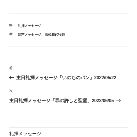
カ
礼拝メッセージ
テ
タ
音声メッセージ、高松和代牧師
ゴ
グ
リ
ー
投
前
前
稿
の
主日礼拝メッセージ「いのちのパン」2022/05/22
ナ
投
ビ
稿
次
次
ゲ
の
主日礼拝メッセージ「罪の許しと聖霊」2022/06/05
投
ー
稿
シ
ョ
ン
礼拝メッセージ