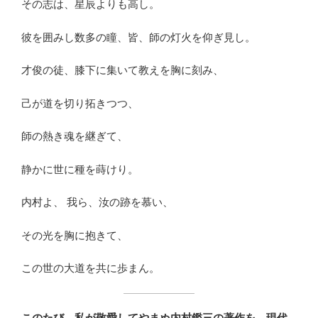
その志は、星辰よりも高し。
彼を囲みし数多の瞳、皆、師の灯火を仰ぎ見し。
才俊の徒、膝下に集いて教えを胸に刻み、
己が道を切り拓きつつ、
師の熱き魂を継ぎて、
静かに世に種を蒔けり。
内村よ、 我ら、汝の跡を慕い、
その光を胸に抱きて、
この世の大道を共に歩まん。
このたび、私が敬愛してやまぬ内村鑑三の著作を、現代