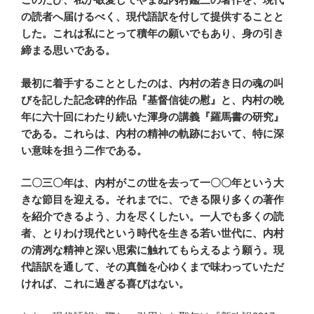
の読者へ届けるべく、現代語訳を付して提供することと
した。これは私にとって積年の願いでもあり、身の引き
締まる思いである。
最初に着手することとしたのは、内村の若き日の魂の叫
びを記した記念碑的作品『基督信徒の慰』と、内村の晩
年に六十回にわたり続いた渾身の講義『羅馬書の研究』
である。これらは、内村の精神の軌跡において、特に深
い意味を担う二作である。
二〇三〇年は、内村がこの世を去って一〇〇年という大
きな節目を迎える。それまでに、できる限り多くの著作
を紹介できるよう、力を尽くしたい。一人でも多くの読
者、とりわけ現代という時代を生きる若い世代に、内村
の清冽な精神と深い思索に触れてもらえるよう願う。現
代語訳を通して、その真髄を心ゆくまで味わっていただ
ければ、これに過ぎる喜びはない。