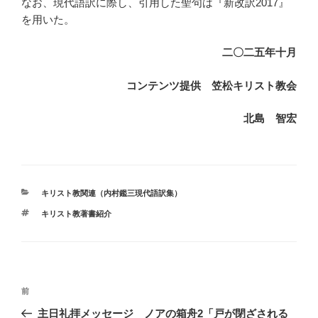
なお、現代語訳に際し、引用した聖句は『新改訳2017』
を用いた。
二〇二五年十月
コンテンツ提供 笠松キリスト教会
北島 智宏
カ
キリスト教関連（内村鑑三現代語訳集）
テ
タ
キリスト教著書紹介
ゴ
グ
リ
ー
投
前
前
稿
の
主日礼拝メッセージ ノアの箱舟2「戸が閉ざされる