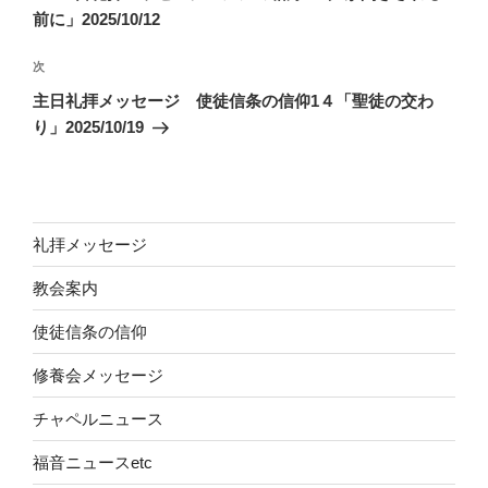
ナ
投
前に」2025/10/12
ビ
稿
ゲ
次
次
の
ー
主日礼拝メッセージ 使徒信条の信仰1４「聖徒の交わ
投
シ
り」2025/10/19
稿
ョ
ン
礼拝メッセージ
教会案内
使徒信条の信仰
修養会メッセージ
チャペルニュース
福音ニュースetc