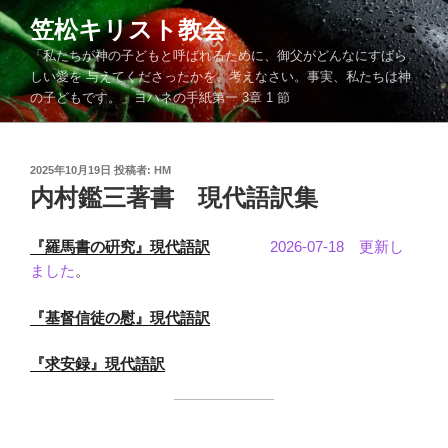
コ
笠松キリスト教会
ン
「私たちが神の子どもと呼ばれるために、御父がどんなにすばら
テ
しい愛を 与えてくださったかを、考えなさい。事実、私たちは神
ン
の子どもです。」ヨハネの手紙第一 3章 1 節
ツ
へ
ス
投
2025年10月19日
投稿者:
HM
キ
稿
内村鑑三著書 現代語訳集
ッ
日:
プ
『羅馬書の硏究』現代語訳
2026-07-18 更新し
ました
。
『基督信徒の慰』現代語訳
『求安録』現代語訳