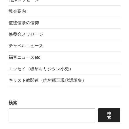
教会案内
使徒信条の信仰
修養会メッセージ
チャペルニュース
福音ニュースetc
エッセイ（岐阜キリシタン小史）
キリスト教関連（内村鑑三現代語訳集）
検索
検
索