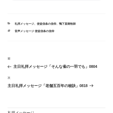
カ
礼拝メッセージ
、
使徒信条の信仰
、
鴨下直樹牧師
テ
タ
音声メッセージ 使徒信条の信仰
ゴ
グ
リ
ー
投
前
前
稿
の
主日礼拝メッセージ「そんな雀の一羽でも」0804
ナ
投
ビ
稿
次
次
ゲ
の
主日礼拝メッセージ「老舗五百年の秘訣」0818
投
ー
稿
シ
ョ
ン
礼拝メッセージ