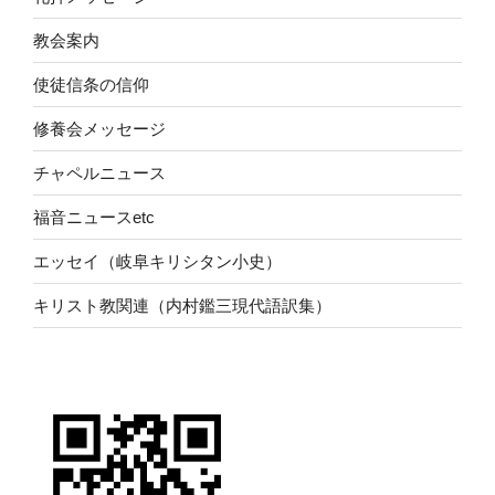
教会案内
使徒信条の信仰
修養会メッセージ
チャペルニュース
福音ニュースetc
エッセイ（岐阜キリシタン小史）
キリスト教関連（内村鑑三現代語訳集）