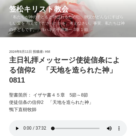
コ
笠松キリスト教会
ン
「私たちが神の子どもと呼ばれるために、御父がどんなにすばら
テ
しい愛を 与えてくださったかを、考えなさい。事実、私たちは神
ン
の子どもです。」ヨハネの手紙第一 3章 1 節
ツ
へ
ス
投
2024年8月11日
投稿者:
HM
キ
稿
主日礼拝メッセージ使徒信条によ
ッ
日:
る信仰2 「天地を造られた神」
プ
0811
聖書箇所： イザヤ書４５章 5節～8節
使徒信条の信仰2 「天地を造られた神」
鴨下直樹牧師