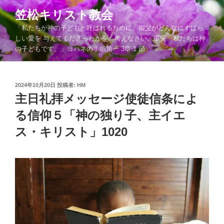
コ
笠松キリスト教会
ン
「私たちが神の子どもと呼ばれるために、御父がどんなにすばら
テ
しい愛を 与えてくださったかを、考えなさい。事実、私たちは神
ン
の子どもです。」ヨハネの手紙第一 3章 1 節
ツ
へ
ス
投
2024年10月20日
投稿者:
HM
キ
稿
主日礼拝メッセージ使徒信条によ
ッ
日:
る信仰５「神の独り子、主イエ
プ
ス・キリスト」1020