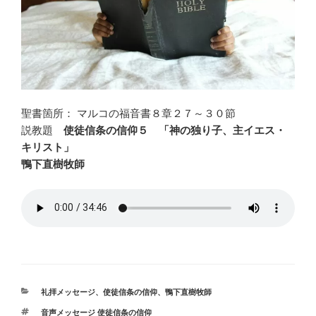
聖書箇所： マルコの福音書８章２７～３０節
説教題
使徒信条の信仰５ 「神の独り子、主イエス・
キリスト」
鴨下直樹牧師
カ
礼拝メッセージ
、
使徒信条の信仰
、
鴨下直樹牧師
テ
タ
音声メッセージ 使徒信条の信仰