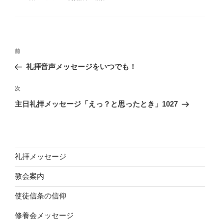
ゴ
グ
リ
ー
投
前
前
稿
の
礼拝音声メッセージをいつでも！
ナ
投
ビ
稿
次
次
ゲ
の
主日礼拝メッセージ「えっ？と思ったとき」1027
投
ー
稿
シ
ョ
ン
礼拝メッセージ
教会案内
使徒信条の信仰
修養会メッセージ