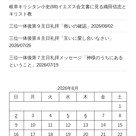
岐阜キリシタン小史(68)イエズス会文書に見る織田信忠と
キリスト教
三位一体後第９主日礼拝「救いの確認」2026/08/02
三位一体後第８主日礼拝「互いに愛し合いなさい」
2026/07/26
三位一体後第７主日礼拝メッセージ「神様のうちにある
ということ」2026/07/19
2026年8月
日
月
火
水
木
金
土
1
2
3
4
5
6
7
8
9
10
11
12
13
14
15
16
17
18
19
20
21
22