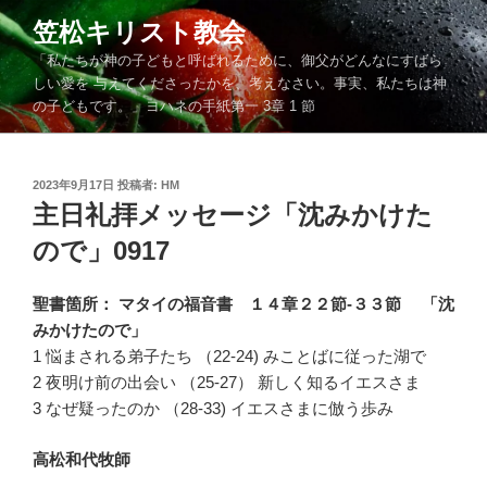
コ
笠松キリスト教会
ン
「私たちが神の子どもと呼ばれるために、御父がどんなにすばら
テ
しい愛を 与えてくださったかを、考えなさい。事実、私たちは神
ン
の子どもです。」ヨハネの手紙第一 3章 1 節
ツ
へ
ス
投
2023年9月17日
投稿者:
HM
キ
稿
主日礼拝メッセージ「沈みかけた
ッ
日:
ので」0917
プ
聖書箇所： マタイの福音書 １４章２２節-３３節 「沈
みかけたので」
1 悩まされる弟子たち （22-24) みことばに従った湖で
2 夜明け前の出会い （25-27） 新しく知るイエスさま
3 なぜ疑ったのか （28-33) イエスさまに倣う歩み
高松和代牧師