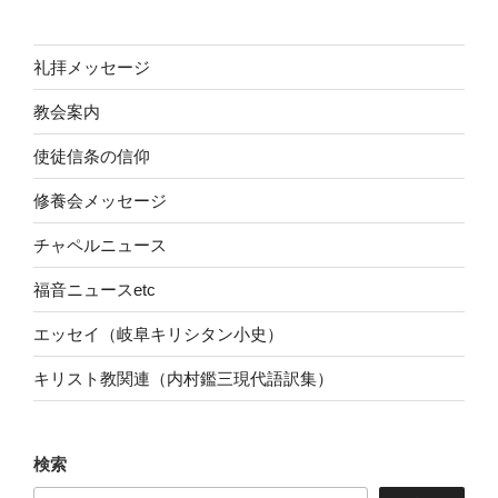
シ
ョ
ン
礼拝メッセージ
教会案内
使徒信条の信仰
修養会メッセージ
チャペルニュース
福音ニュースetc
エッセイ（岐阜キリシタン小史）
キリスト教関連（内村鑑三現代語訳集）
検索