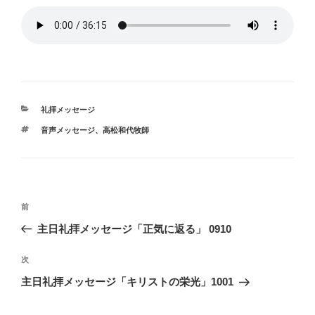
カ
礼拝メッセージ
テ
タ
音声メッセージ、高松和代牧師
ゴ
グ
リ
ー
投
前
前
稿
の
主日礼拝メッセージ「正気に返る」 0910
ナ
投
ビ
稿
次
次
ゲ
の
主日礼拝メッセージ「キリストの栄光」1001
投
ー
稿