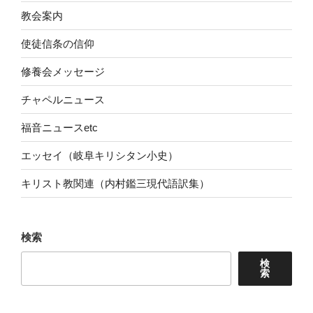
教会案内
使徒信条の信仰
修養会メッセージ
チャペルニュース
福音ニュースetc
エッセイ（岐阜キリシタン小史）
キリスト教関連（内村鑑三現代語訳集）
検索
検
索