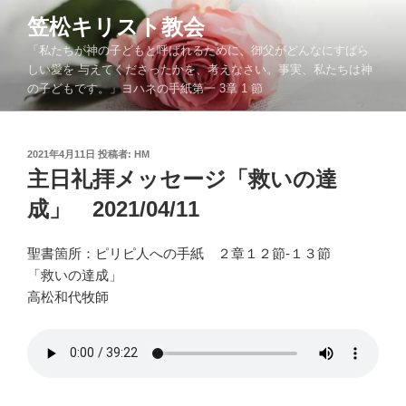
コ
笠松キリスト教会
ン
「私たちが神の子どもと呼ばれるために、御父がどんなにすばら
テ
しい愛を 与えてくださったかを、考えなさい。事実、私たちは神
ン
の子どもです。」ヨハネの手紙第一 3章 1 節
ツ
へ
ス
投
2021年4月11日
投稿者:
HM
キ
稿
主日礼拝メッセージ「救いの達
ッ
日:
成」 2021/04/11
プ
聖書箇所：ピリピ人への手紙 ２章１２節-１３節
「救いの達成」
高松和代牧師