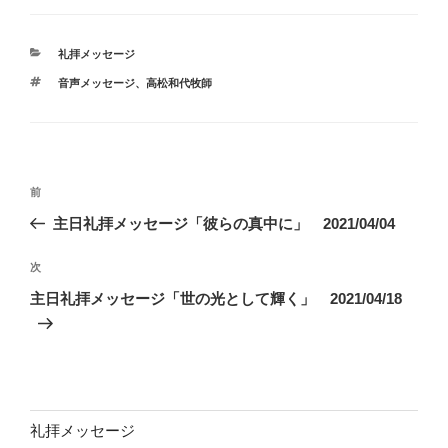
カ
礼拝メッセージ
テ
タ
音声メッセージ、高松和代牧師
ゴ
グ
リ
ー
投
前
前
稿
の
主日礼拝メッセージ「彼らの真中に」 2021/04/04
ナ
投
ビ
稿
次
次
ゲ
の
主日礼拝メッセージ「世の光として輝く」 2021/04/18
投
ー
稿
シ
ョ
ン
礼拝メッセージ