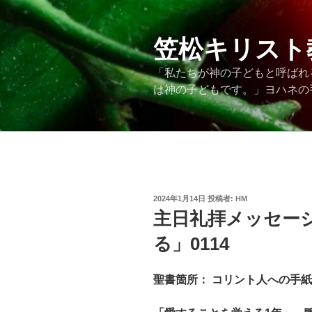
コ
ン
テ
笠松キリスト
ン
「私たちが神の子どもと呼ばれ
ツ
は神の子どもです。」ヨハネの手紙
へ
ス
キ
ッ
プ
投
2024年1月14日
投稿者:
HM
稿
主日礼拝メッセー
日:
る」0114
聖書箇所： コリント人への手紙