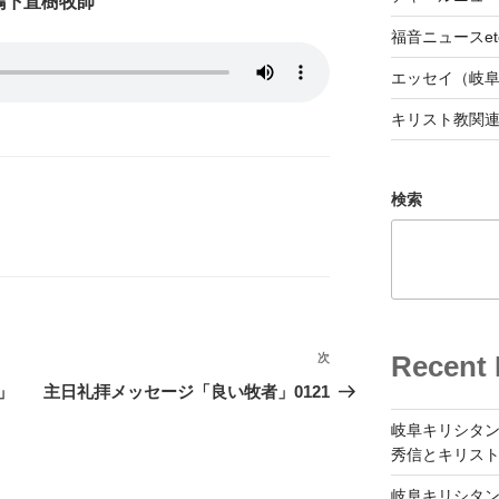
鴨下直樹牧師
福音ニュースet
エッセイ（岐
キリスト教関
検索
Recent 
次
次
の
」
主日礼拝メッセージ「良い牧者」0121
投
岐阜キリシタン
稿
秀信とキリス
岐阜キリシタン