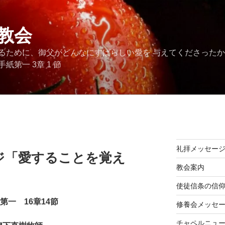
教会
るために、御父がどんなにすばらしい愛を 与えてくださった
第一 3章 1 節
礼拝メッセー
ジ「愛することを覚え
教会案内
使徒信条の信
第一 16章14節
修養会メッセ
チャペルニュ