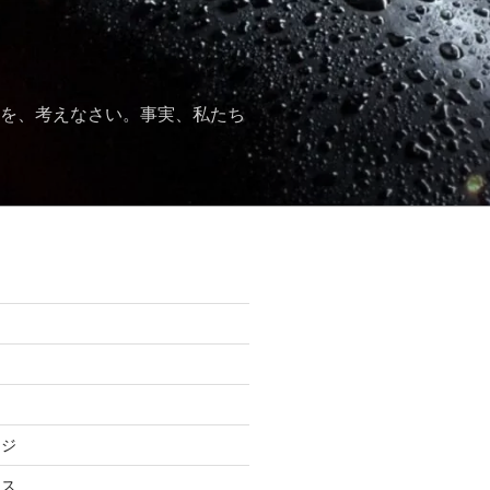
かを、考えなさい。事実、私たち
ジ
仰
ージ
ース