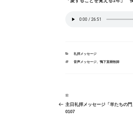
「愛することを覚える1年」 
カ
礼拝メッセージ
テ
タ
音声メッセージ
、
鴨下直樹牧師
ゴ
グ
リ
ー
投
前
前
稿
の
主日礼拝メッセージ「羊たちの門
投
0107
ナ
稿
ビ