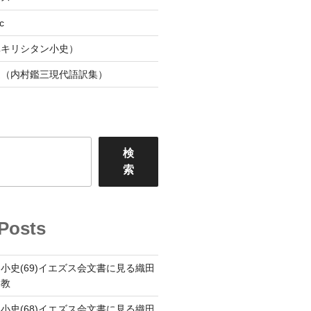
c
阜キリシタン小史）
連（内村鑑三現代語訳集）
検
索
Posts
小史(69)イエズス会文書に見る織田
ト教
小史(68)イエズス会文書に見る織田