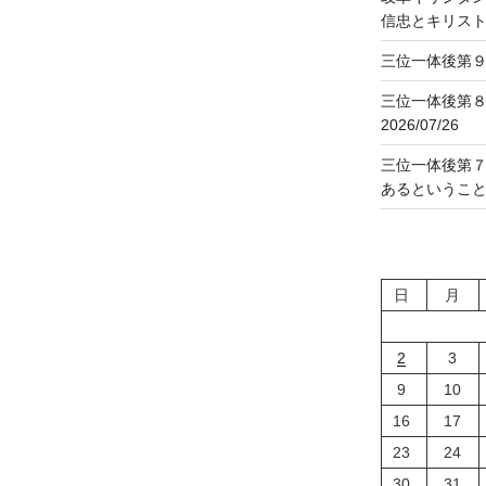
信忠とキリス
三位一体後第９主
三位一体後第
2026/07/26
三位一体後第
あるということ」2
日
月
2
3
9
10
16
17
23
24
30
31