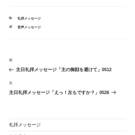
カ
礼拝メッセージ
テ
タ
音声メッセージ
ゴ
グ
リ
ー
投
前
前
稿
の
主日礼拝メッセージ「主の御顔を避けて」0512
ナ
投
ビ
稿
次
次
ゲ
の
主日礼拝メッセージ「えっ！左もですか？」0526
投
ー
稿
シ
ョ
ン
礼拝メッセージ