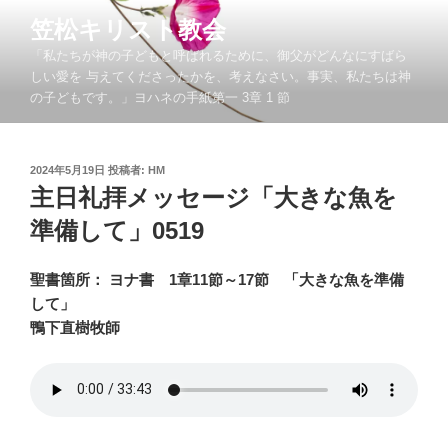
コ
笠松キリスト教会
ン
「私たちが神の子どもと呼ばれるために、御父がどんなにすばら
テ
しい愛を 与えてくださったかを、考えなさい。事実、私たちは神
ン
の子どもです。」ヨハネの手紙第一 3章 1 節
ツ
へ
ス
投
2024年5月19日
投稿者:
HM
キ
稿
主日礼拝メッセージ「大きな魚を
ッ
日:
準備して」0519
プ
聖書箇所： ヨナ書 1章11節～17節 「大きな魚を準備
して」
鴨下直樹牧師