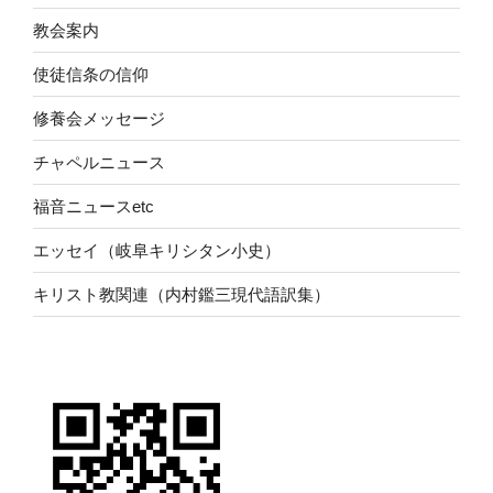
教会案内
使徒信条の信仰
修養会メッセージ
チャペルニュース
福音ニュースetc
エッセイ（岐阜キリシタン小史）
キリスト教関連（内村鑑三現代語訳集）