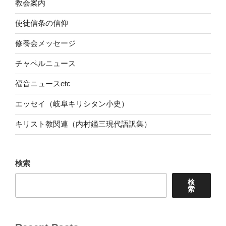
教会案内
使徒信条の信仰
修養会メッセージ
チャペルニュース
福音ニュースetc
エッセイ（岐阜キリシタン小史）
キリスト教関連（内村鑑三現代語訳集）
検索
検
索