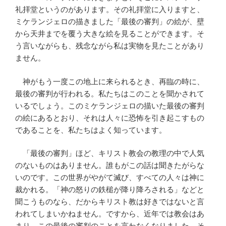
礼拝堂というのがあります。その礼拝堂に入りますと、
ミケランジェロの描きました「最後の審判」の絵が、壁
から天井までを覆う大きな絵を見ることができます。そ
う言いながらも、残念ながら私は実物を見たことがあり
ません。
神がもう一度この地上に来られるとき、再臨の時に、
最後の審判が行われる。私たちはこのことを聞かされて
いるでしょう。このミケランジェロの描いた最後の審判
の絵にあるとおり、それは人々に恐怖を引き起こすもの
であることを、私たちはよく知っています。
「最後の審判」ほど、キリスト教会の教理の中で人気
のないものはありません。誰もがこの話は聞きたがらな
いのです。この世界がやがて滅び、すべての人々は神に
裁かれる。「神の怒りの鉄槌が降り降ろされる」などと
聞こうものなら、だからキリスト教は好きではないと言
われてしまいかねません。ですから、近年では教会はあ
まり、この最後の審判のことを言わなくなりました。そ