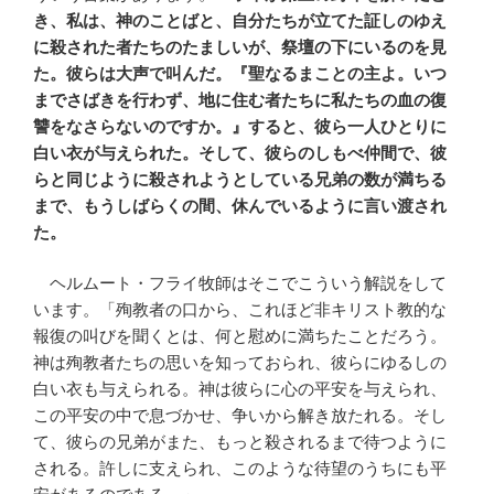
き、私は、神のことばと、自分たちが立てた証しのゆえ
に殺された
者たちのたましいが、
祭壇の下にいるのを見
た。彼らは大声で叫んだ。『聖なるまことの主よ。いつ
までさばきを行わず、地に住む者たちに私たちの血の復
讐をなさらないのですか。』すると、彼ら一人ひとりに
白い衣が与えられた。そして、彼らのしもべ仲間で、彼
らと同じように殺されようとしている兄弟の数が満ちる
まで、もうしばらくの間、休んでいるように言い渡され
た。
ヘルムート・フライ牧師はそこでこういう解説をして
います。「殉教者の口から、これほど非キリスト教的な
報復の叫びを聞くとは、何と慰めに満ちたことだろう。
神は殉教者たちの思いを知っておられ、彼らにゆるしの
白い衣も与えられる。神は彼らに心の平安を与えられ、
この平安の中で息づかせ、争いから解き放たれる。そし
て、彼らの兄弟がまた、もっと殺されるまで待つように
される。許しに支えられ、このような待望のうちにも平