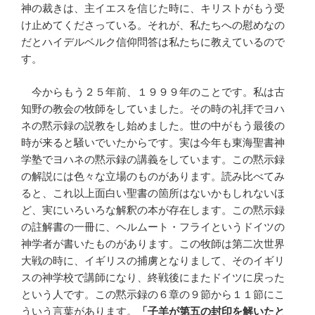
神の裁きは、主イエスを信じた時に、キリストがもう受
け止めてくださっている。それが、私たちへの慰めなの
だとハイデルベルク信仰問答は私たちに教えているので
す。
今からもう２５年前、１９９９年のことです。私は古
知野の教会の牧師をしていました。その時の礼拝でヨハ
ネの黙示録の説教をし始めました。世の中がもう最後の
時が来ると騒いでいたからです。実は今年も東海聖書神
学塾でヨハネの黙示録の講義をしています。この黙示録
の解説には色々な立場のものがあります。読み比べてみ
ると、これ以上面白い聖書の箇所はないかもしれないほ
ど、実にいろいろな解釈の本が存在します。この黙示録
の註解書の一冊に、ヘルムート・フライというドイツの
神学者が書いたものがあります。この牧師は第二次世界
大戦の時に、イギリスの捕虜となりまして、そのイギリ
スの神学校で講師になり、終戦後にまたドイツに戻った
という人です。この黙示録の６章の９節から１１節にこ
ういう言葉があります。
「子羊が第五の封印を解いたと