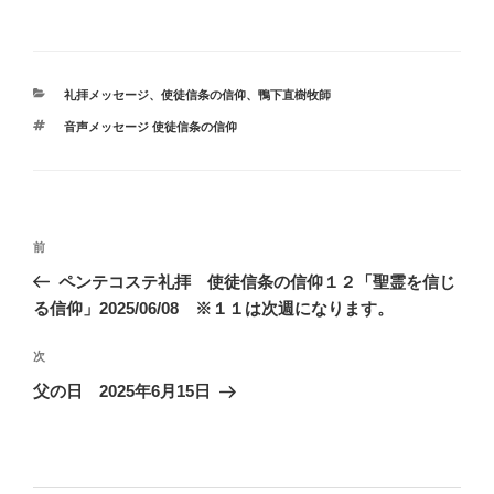
カ
礼拝メッセージ
、
使徒信条の信仰
、
鴨下直樹牧師
テ
タ
音声メッセージ 使徒信条の信仰
ゴ
グ
リ
ー
投
前
前
稿
の
ペンテコステ礼拝 使徒信条の信仰１２「聖霊を信じ
ナ
投
る信仰」2025/06/08 ※１１は次週になります。
ビ
稿
ゲ
次
次
の
ー
父の日 2025年6月15日
投
シ
稿
ョ
ン