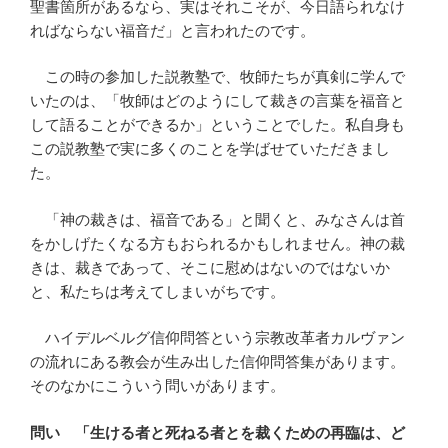
聖書箇所があるなら、実はそれこそが、今日語られなけ
ればならない福音だ」と言われたのです。
この時の参加した説教塾で、牧師たちが真剣に学んで
いたのは、「牧師はどのようにして裁きの言葉を福音と
して語ることができるか」ということでした。私自身も
この説教塾で実に多くのことを学ばせていただきまし
た。
「神の裁きは、福音である」と聞くと、みなさんは首
をかしげたくなる方もおられるかもしれません。神の裁
きは、裁きであって、そこに慰めはないのではないか
と、私たちは考えてしまいがちです。
ハイデルベルグ信仰問答という宗教改革者カルヴァン
の流れにある教会が生み出した信仰問答集があります。
そのなかにこういう問いがあります。
問い 「生ける者と死ねる者とを裁くための再臨は、ど