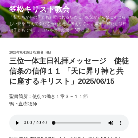
コ
笠松キリスト教会
ン
「私たちが神の子どもと呼ばれるために、御父がどんなにすばら
テ
しい愛を 与えてくださったかを、考えなさい。事実、私たちは神
ン
の子どもです。」ヨハネの手紙第一 3章 1 節
ツ
へ
ス
投
2025年6月15日
投稿者:
HM
キ
稿
三位一体主日礼拝メッセージ 使徒
ッ
日:
信条の信仰１１ 「天に昇り神と共
プ
に座するキリスト」2025/06/15
聖書箇所：使徒の働き１章３－１１節
鴨下直樹牧師