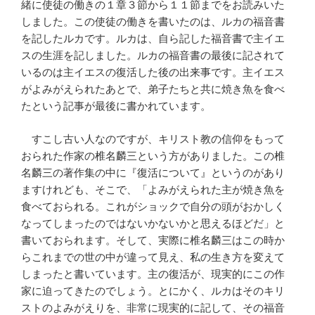
緒に使徒の働きの１章３節から１１節までをお読みいた
しました。この使徒の働きを書いたのは、ルカの福音書
を記したルカです。ルカは、自ら記した福音書で主イエ
スの生涯を記しました。ルカの福音書の最後に記されて
いるのは主イエスの復活した後の出来事です。主イエス
がよみがえられたあとで、弟子たちと共に焼き魚を食べ
たという記事が最後に書かれています。
すこし古い人なのですが、キリスト教の信仰をもって
おられた作家の椎名麟三という方がありました。この椎
名麟三の著作集の中に『復活について』というのがあり
ますけれども、そこで、「よみがえられた主が焼き魚を
食べておられる。これがショックで自分の頭がおかしく
なってしまったのではないかないかと思えるほどだ」と
書いておられます。そして、実際に椎名麟三はこの時か
らこれまでの世の中が違って見え、私の生き方を変えて
しまったと書いています。主の復活が、現実的にこの作
家に迫ってきたのでしょう。とにかく、ルカはそのキリ
ストのよみがえりを、非常に現実的に記して、その福音